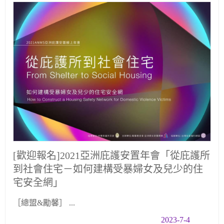
[歡迎報名]2021亞洲庇護安置年會「從庇護所
到社會住宅－如何建構受暴婦女及兒少的住
宅安全網」
［總盟&勵馨］‍‍‍‍‍‍ ...
2023-7-4